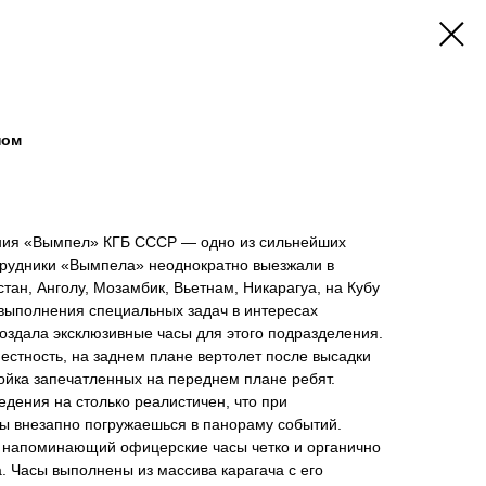
ном
ения «Вымпел» КГБ СССР — одно из сильнейших
рудники «Вымпела» неоднократно выезжали в
тан, Анголу, Мозамбик, Вьетнам, Никарагуа, на Кубу
я выполнения специальных задач в интересах
оздала эксклюзивные часы для этого подразделения.
местность, на заднем плане вертолет после высадки
ойка запечатленных на переднем плане ребят.
едения на столько реалистичен, что при
ы внезапно погружаешься в панораму событий.
 напоминающий офицерские часы четко и органично
а. Часы выполнены из массива карагача с его