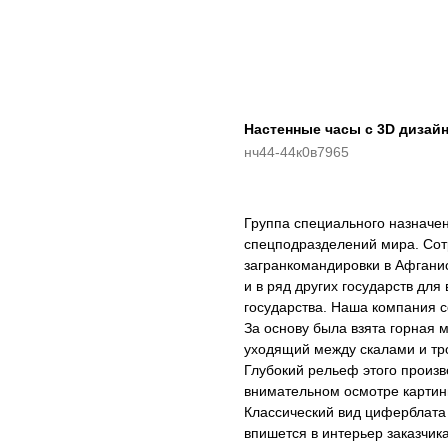
Настенные часы с 3D дизай
нч44-44к0в7965
Группа специального назнач
спецподразделений мира. Сот
загранкомандировки в Афганис
и в ряд других государств дл
государства. Наша компания с
За основу была взята горная 
уходящий между скалами и тр
Глубокий рельеф этого произв
внимательном осмотре картин
Классический вид циферблата
впишется в интерьер заказчик