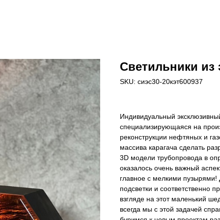
Светильники из
SKU:
сиэс30-20кэт600937
Индивидуальный эксклюзивный 
специализирующаяся на произ
реконструкции нефтяных и газ
массива карагача сделать разр
3D модели трубопровода в опр
оказалось очень важный аспек
главное с мелкими пузырями!
подсветки и соответственно пр
взгляде на этот маленький шед
всегда мы с этой задачей спра
буримся к новым проектам ра