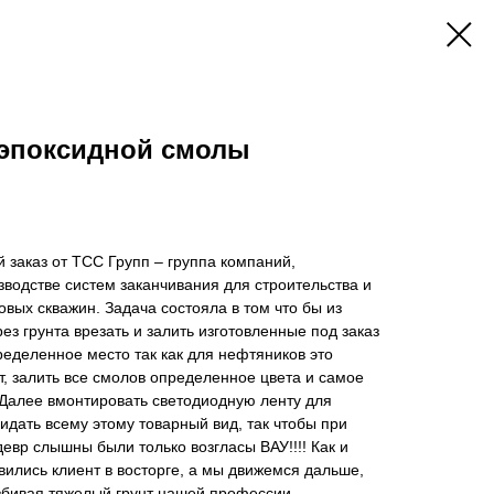
 эпоксидной смолы
заказ от ТСС Групп – группа компаний,
водстве систем заканчивания для строительства и
овых скважин. Задача состояла в том что бы из
ез грунта врезать и залить изготовленные под заказ
еделенное место так как для нефтяников это
т, залить все смолов определенное цвета и самое
 Далее вмонтировать светодиодную ленту для
идать всему этому товарный вид, так чтобы при
евр слышны были только возгласы ВАУ!!!! Как и
вились клиент в восторге, а мы движемся дальше,
збивая тяжелый грунт нашей профессии