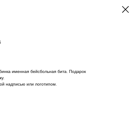
а
бинка именная бейсбольная бита. Подарок
ку.
ой надписью или логотипом.