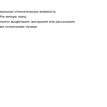
мальную относительную влажность.
йте мягкую ткань.
енного выцветания, выгорания или рассыхания,
ыми солнечными лучами.