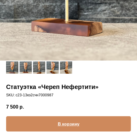
Статуэтка «Череп Нефертити»
SKU:
с23-13кэ2счн7000987
7 500
р.
В корзину