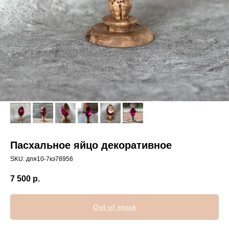
Пасхальное яйцо декоративное
SKU:
дпя10-7кэ78956
7 500
р.
Out of stock