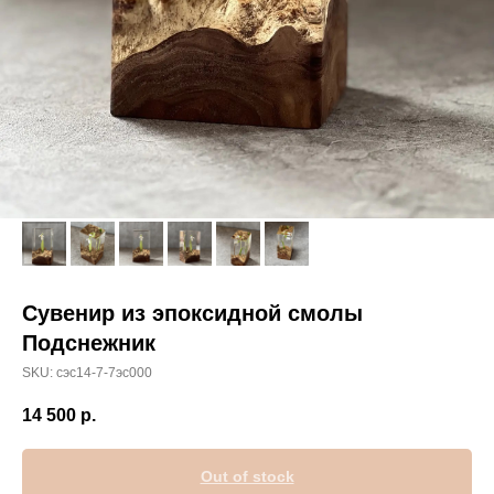
Сувенир из эпоксидной смолы
Подснежник
SKU:
сэс14-7-7эс000
14 500
р.
Out of stock