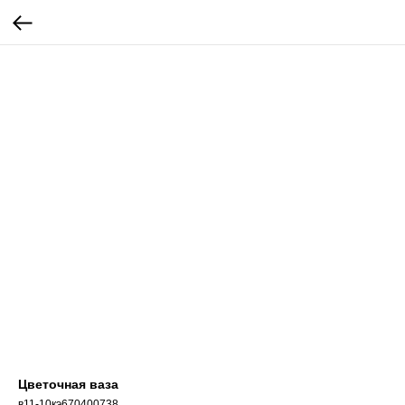
Цветочная ваза
в11-10кэ670400738