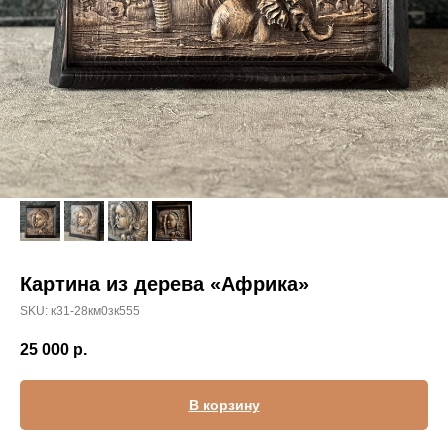
Картина из дерева «Африка»
SKU:
к31-28км0зк555
25 000
р.
В корзину