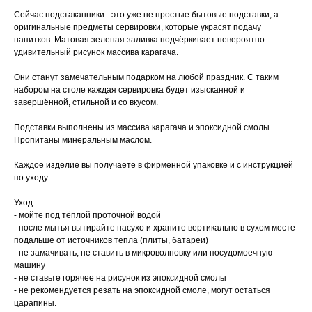
Сейчас подстаканники - это уже не простые бытовые подставки, а
оригинальные предметы сервировки, которые украсят подачу
напитков. Матовая зеленая заливка подчёркивает невероятно
удивительный рисунок массива карагача.
Они станут замечательным подарком на любой праздник. С таким
набором на столе каждая сервировка будет изысканной и
завершённой, стильной и со вкусом.
Подставки выполнены из массива карагача и эпоксидной смолы.
Пропитаны минеральным маслом.
Каждое изделие вы получаете в фирменной упаковке и с инструкцией
по уходу.
Уход
⁃ мойте под тёплой проточной водой
⁃ после мытья вытирайте насухо и храните вертикально в сухом месте
подальше от источников тепла (плиты, батареи)
⁃ не замачивать, не ставить в микроволновку или посудомоечную
машину
⁃ не ставьте горячее на рисунок из эпоксидной смолы
⁃ не рекомендуется резать на эпоксидной смоле, могут остаться
царапины.