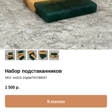
Набор подстаканников
SKU:
ппб10-10д0м704788047
1 500
р.
В корзину