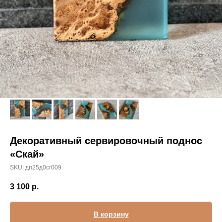
Декоративный сервировочный поднос
«Скай»
SKU:
дп25д0сг009
3 100
р.
В корзину