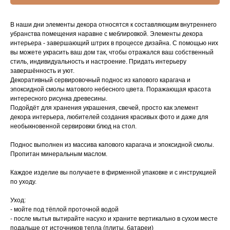
В наши дни элементы декора относятся к составляющим внутреннего
убранства помещения наравне с меблировкой. Элементы декора
интерьера - завершающий штрих в процессе дизайна. С помощью них
вы можете украсить ваш дом так, чтобы отражался ваш собственный
стиль, индивидуальность и настроение. Придать интерьеру
завершённость и уют.
Декоративный сервировочный поднос из капового карагача и
эпоксидной смолы матового небесного цвета. Поражающая красота
интересного рисунка древесины.
Подойдёт для хранения украшения, свечей, просто как элемент
декора интерьера, любителей создания красивых фото и даже для
необыкновенной сервировки блюд на стол.
Поднос выполнен из массива капового карагача и эпоксидной смолы.
Пропитан минеральным маслом.
Каждое изделие вы получаете в фирменной упаковке и с инструкцией
по уходу.
Уход:
- мойте под тёплой проточной водой
- после мытья вытирайте насухо и храните вертикально в сухом месте
подальше от источников тепла (плиты, батареи)