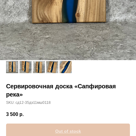
Сервировочная доска «Сапфировая
река»
SKU:
сд12-35дэ11мш0118
3 500
р.
Out of stock