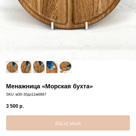
Менажница «Морская бухта»
SKU:
м30-30дэ11мб887
3 500
р.
Out of stock