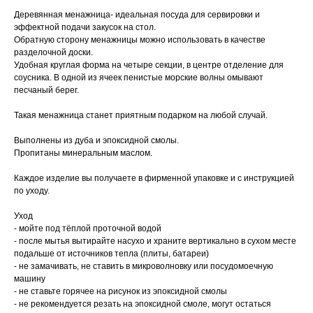
Деревянная менажница- идеальная посуда для сервировки и
эффектной подачи закусок на стол.
Обратную сторону менажницы можно использовать в качестве
разделочной доски.
Удобная круглая форма на четыре секции, в центре отделение для
соусника. В одной из ячеек пенистые морские волны омывают
песчаный берег.
Такая менажница станет приятным подарком на любой случай.
Выполнены из дуба и эпоксидной смолы.
Пропитаны минеральным маслом.
Каждое изделие вы получаете в фирменной упаковке и с инструкцией
по уходу.
Уход
⁃ мойте под тёплой проточной водой
⁃ после мытья вытирайте насухо и храните вертикально в сухом месте
подальше от источников тепла (плиты, батареи)
⁃ не замачивать, не ставить в микроволновку или посудомоечную
машину
⁃ не ставьте горячее на рисунок из эпоксидной смолы
⁃ не рекомендуется резать на эпоксидной смоле, могут остаться