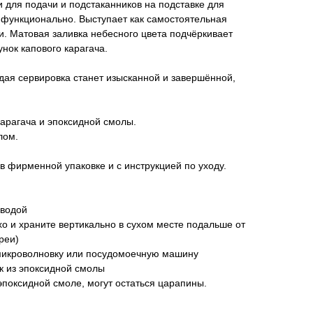
 для подачи и подстаканников на подставке для
 функционально. Выступает как самостоятельная
и. Матовая заливка небесного цвета подчёркивает
нок капового карагача.
дая сервировка станет изысканной и завершённой,
арагача и эпоксидной смолы.
лом.
в фирменной упаковке и с инструкцией по уходу.
 водой
хо и храните вертикально в сухом месте подальше от
реи)
в микроволновку или посудомоечную машину
ок из эпоксидной смолы
 эпоксидной смоле, могут остаться царапины.