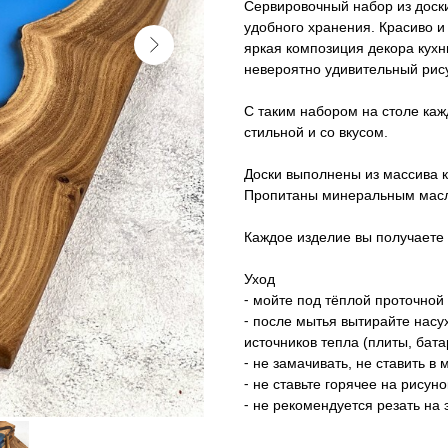
Сервировочный набор из доски
удобного хранения. Красиво и
яркая композиция декора кухн
невероятно удивительный рису
С таким набором на столе каж
стильной и со вкусом.
Доски выполнены из массива к
Пропитаны минеральным мас
Каждое изделие вы получаете 
Уход
⁃ мойте под тёплой проточной
⁃ после мытья вытирайте насу
источников тепла (плиты, бата
⁃ не замачивать, не ставить 
⁃ не ставьте горячее на рисун
⁃ не рекомендуется резать на