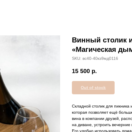
Винный столик 
«Магическая ды
SKU:
вс40-40кэ9мд0116
15 500
р.
Out of stock
Складной столик для пикника 
которая позволяет ещё больше
вина в компании друзей, расп
на диване, устроить вечерние
Его удобно использовать дома 