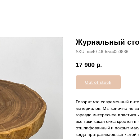
Журнальный сто
SKU:
жс40-46-55кс0с0836
17 900
р.
Out of stock
Говорят что современный инте
материалов. Мы конечно не за
гораздо интереснее пластика и
все таки какая сила кроется в
отшлифованный и покрыт масл
когда притрагиваешься к этой 