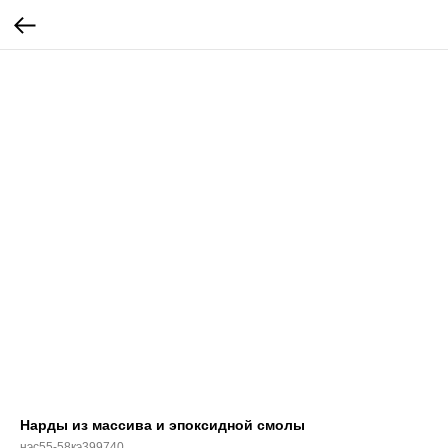
Нарды из массива и эпоксидной смолы
нэс55-58кэ399740