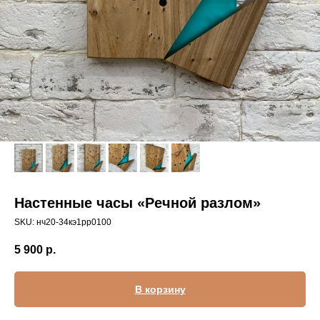
Настенные часы «Речной разлом»
SKU:
нч20-34кэ1рр0100
5 900
р.
В корзину