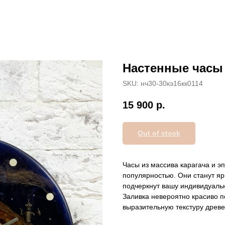
Настенные часы
SKU:
нч30-30кэ16кк0114
15 900
р.
Out of stock
Часы из массива карагача и 
популярностью. Они станут яр
подчеркнут вашу индивидуальн
Заливка невероятно красиво 
выразительную текстуру древ