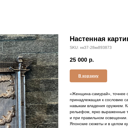
Настенная карти
SKU:
нк37-28кк893873
25 000
р.
В корзину
«Женщина-самурай», точнее 
принадлежащая к сословию с
навыкам владения оружием. К
рельефом, ярко выраженные т
и при правильном освещении.
Японские сюжеты и в целом к