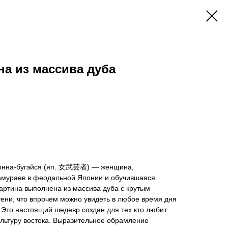
на из массива дуба
онна-бугэйся (яп. 女武芸者) — женщина,
амураев в феодальной Японии и обучившаяся
артина выполнена из массива дуба с крутым
ени, что впрочем можно увидеть в любое время дня
 Это настоящий шедевр создан для тех кто любит
ультуру востока. Выразительное обрамление