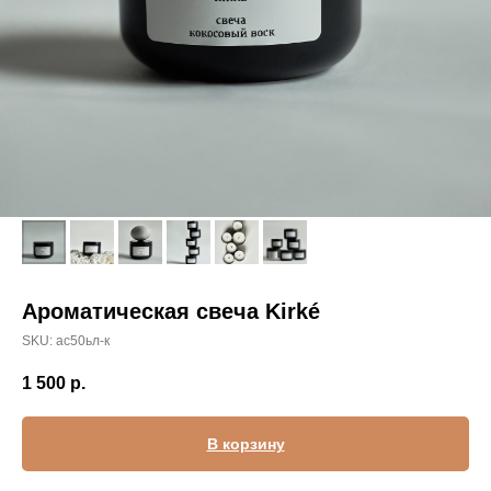
Ароматическая свеча Kirké
SKU:
ас50ьл-к
1 500
р.
В корзину