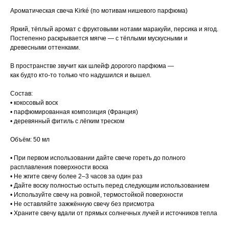
Ароматическая свеча Kirké (по мотивам нишевого парфюма)
Яркий, тёплый аромат с фруктовыми нотами маракуйи, персика и ягод.
Постепенно раскрывается мягче — с тёплыми мускусными и
древесными оттенками.
В пространстве звучит как шлейф дорогого парфюма —
как будто кто-то только что надушился и вышел.
Состав:
• кокосовый воск
• парфюмированная композиция (Франция)
• деревянный фитиль с лёгким треском
Объём: 50 мл
• При первом использовании дайте свече гореть до полного
расплавления поверхности воска
• Не жгите свечу более 2–3 часов за один раз
• Дайте воску полностью остыть перед следующим использованием
• Используйте свечу на ровной, термостойкой поверхности
• Не оставляйте зажжённую свечу без присмотра
• Храните свечу вдали от прямых солнечных лучей и источников тепла