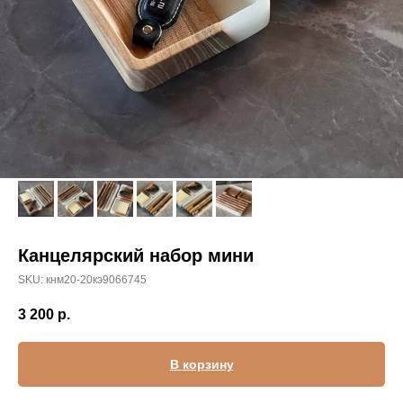
Канцелярский набор мини
SKU:
кнм20-20кэ9066745
3 200
р.
В корзину