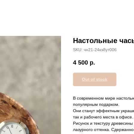
Настольные час
SKU:
чн21-24кэ8ут006
4 500
р.
Out of stock
В современном мире настольн
популярным подарком.
Они станут эффектным украше
так и рабочего места в офисе.
Рисунок и текстуру древесины
лазурного оттенка. Сдержанно