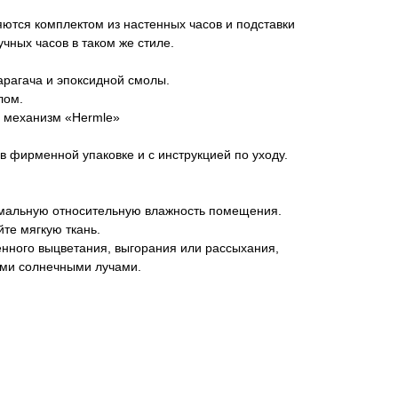
ются комплектом из настенных часов и подставки
чных часов в таком же стиле.
арагача и эпоксидной смолы.
лом.
 механизм «Hermle»
в фирменной упаковке и с инструкцией по уходу.
мальную относительную влажность помещения.
йте мягкую ткань.
енного выцветания, выгорания или рассыхания,
ыми солнечными лучами.