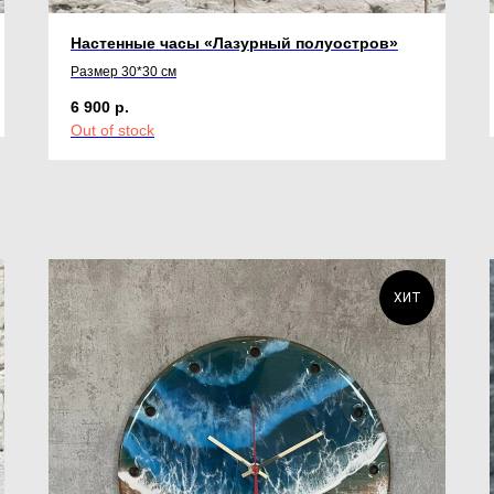
Настенные часы «Лазурный полуостров»
Размер 30*30 см
6 900
р.
Out of stock
ХИТ