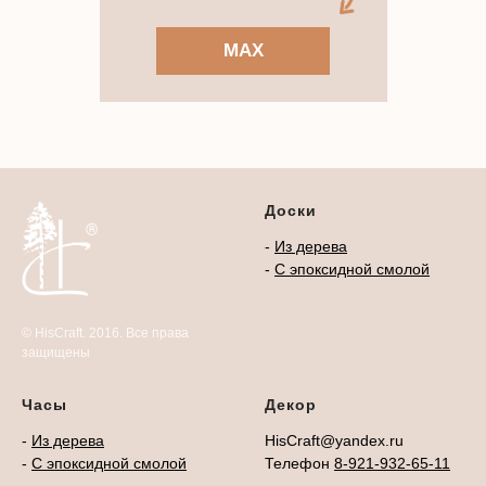
MAX
Доски
-
Из дерева
-
С эпоксидной смолой
© HisCraft. 2016. Все права
защищены
Часы
Декор
-
Из дерева
HisCraft@yandex.ru
-
С эпоксидной смолой
Телефон
8-921-932-65-11