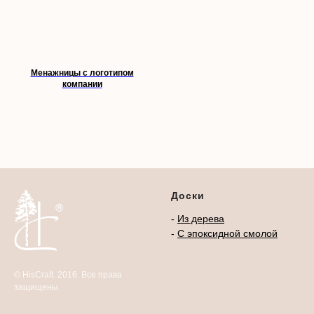
Менажницы с логотипом
компании
Доски
-
Из дерева
-
С эпоксидной смолой
© HisCraft. 2016. Все права
защищены