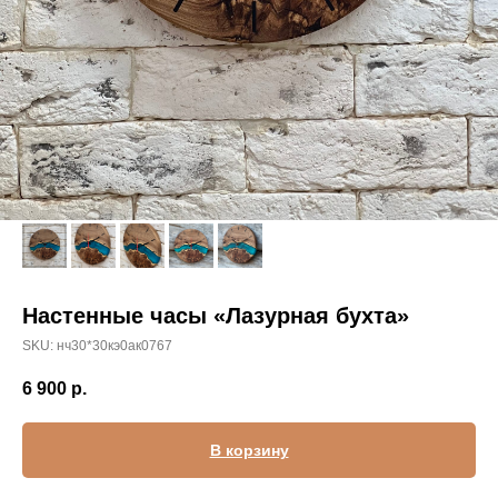
Настенные часы «Лазурная бухта»
SKU:
нч30*30кэ0ак0767
6 900
р.
В корзину