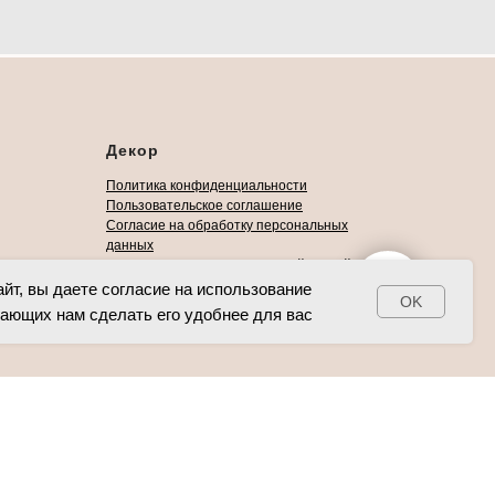
Декор
Политика конфиденциальности
Пользовательское соглашение
Согласие на обработку персональных
данных
Оплата происходит банковской картой (Visa,
Свяжитесь с нами!
Mastercard) через Сбербанк
йт, вы даете согласие на использование
OK
гающих нам сделать его удобнее для вас