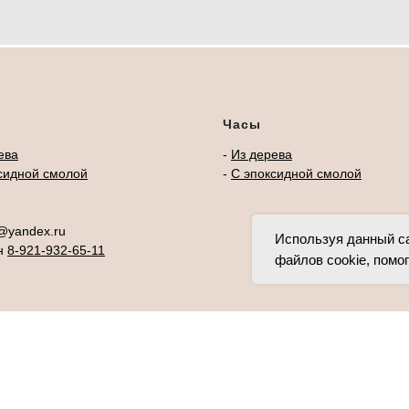
Часы
ева
-
Из дерева
сидной смолой
-
С эпоксидной смолой
t@yandex.ru
Используя данный са
н
8-921-932-65-11
файлов cookie, помо
Tilda
Made on