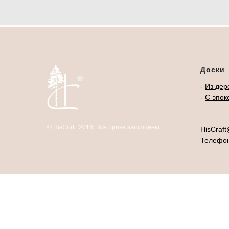
Доски
-
Из дер
-
С эпок
© HisCraft. 2016. Все права защищены
HisCraf
Телефо